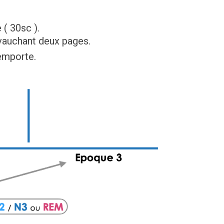
 ( 30sc ).
vauchant deux pages.
’emporte.