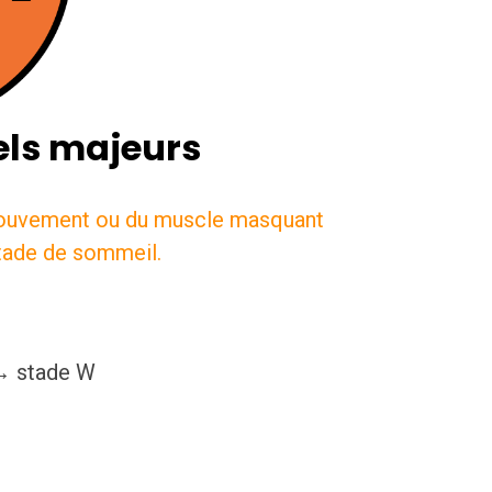
ls majeurs
mouvement ou du muscle masquant
stade de sommeil.
 → stade W