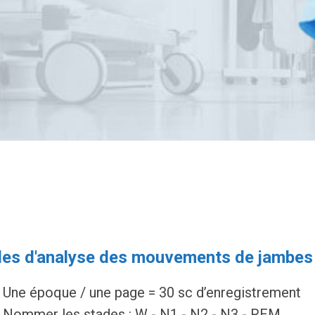
les d'analyse des mouvements de jambes
Une époque / une page = 30 sc d’enregistrement
Nommer les stades : W - N1 - N2 - N3 - REM