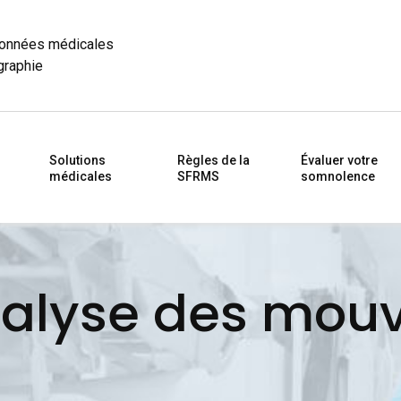
données médicales
graphie
Solutions
Règles de la
Évaluer votre
médicales
SFRMS
somnolence
nalyse des mou