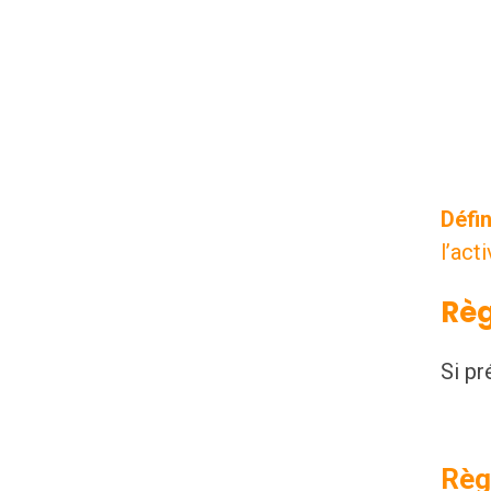
Défin
l’act
Règ
Si pr
Règl