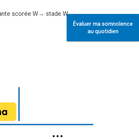
ivante scorée W→ stade W
Évaluer ma somnolence
au quotidien