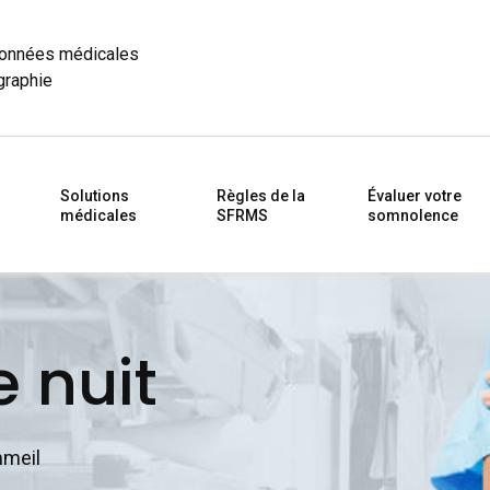
données médicales
graphie
Solutions
Règles de la
Évaluer votre
médicales
SFRMS
somnolence
e nuit
mmeil