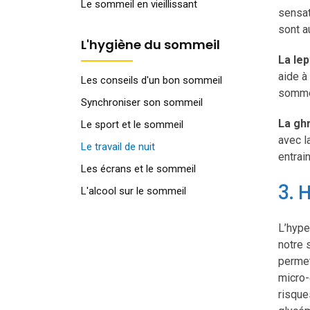
Le sommeil en vieillissant
sensat
sont a
L'hygiène du sommeil
La lep
aide à
Les conseils d'un bon sommeil
sommei
Synchroniser son sommeil
La ghr
Le sport et le sommeil
avec l
Le travail de nuit
entrai
Les écrans et le sommeil
3. 
L'alcool sur le sommeil
L’hype
notre 
permet
micro-
risque