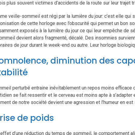
fois plus souvent victimes d’accidents de la route sur leur trajet 
hme veille-sommeil est régi par la lumière du jour: c’est elle qui 
onisation de cette horloge avec l’obscurité qui permet un bon so
isamment exposés à la lumière du jour ce qui leur empêche de 
ommeil devient alors fragmenté, décalé. Des insomnies survienn
raires de jour durant le week-end ou autre. Leur horloge biologiq
Somnolence, diminution des capa
tabilité
meil perturbé entraine inévitablement un repos moins efficace 
tidien se fait ressentir et le cerveau est moins apte à s’adapter e
ent de notre société devient une agression et l’humeur en est i
Prise de poids
’effet d’une réduction du temps de sommeil, le comportement alim