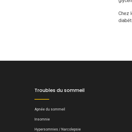
glycém
Chez l
diabét
Troubles du sommeil
Apnée du sommeil
Insomnie
Hypersomnies / Narcolepsie