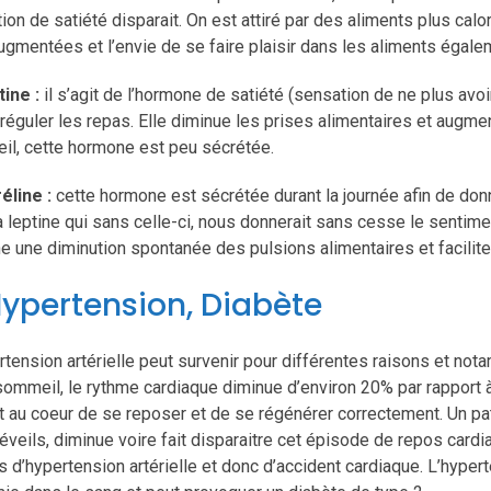
ion de satiété disparait. On est attiré par des aliments plus cal
ugmentées et l’envie de se faire plaisir dans les aliments égale
tine :
il s’agit de l’hormone de satiété (sensation de ne plus avoi
 réguler les repas. Elle diminue les prises alimentaires et augm
l, cette hormone est peu sécrétée.
éline :
cette hormone est sécrétée durant la journée afin de donne
a leptine qui sans celle-ci, nous donnerait sans cesse le sentim
ne une diminution spontanée des pulsions alimentaires et facilite
Hypertension, Diabète
rtension artérielle peut survenir pour différentes raisons et n
sommeil, le rythme cardiaque diminue d’environ 20% par rapport 
 au coeur de se reposer et de se régénérer correctement. Un pat
éveils, diminue voire fait disparaitre cet épisode de repos car
s d’hypertension artérielle et donc d’accident cardiaque. L’hype