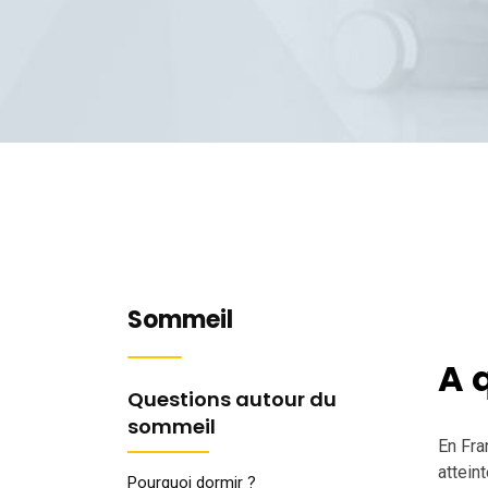
Sommeil
A 
Questions autour du
sommeil
En Fra
attein
Pourquoi dormir ?