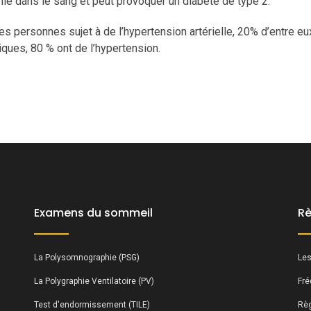
ie dans le sang et peut provoquer un diabète de type 2.
es personnes sujet à de l’hypertension artérielle, 20% d’entre eu
iques, 80 % ont de l’hypertension.
Examens du sommeil
Rè
La Polysomnographie (PSG)
Les
La Polygraphie Ventilatoire (PV)
Fré
Test d'endormissement (TILE)
Règ