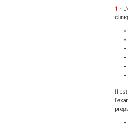
1 -
L
clini
Il es
l’exa
prépa