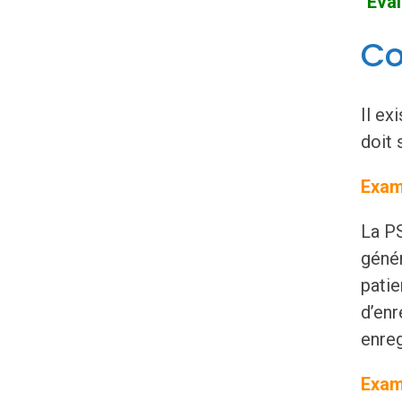
"Eva
Co
Il ex
doit 
Exam
La PS
génér
patie
d’enr
enreg
Exam