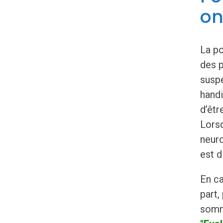
on
La p
des p
susp
handi
d’êtr
Lorsq
neuro
est d
En ca
part,
somme