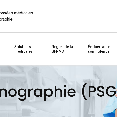
données médicales
graphie
Solutions
Règles de la
Évaluer votre
médicales
SFRMS
somnolence
nographie (PSG